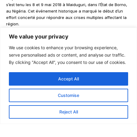
s’est tenu les 8 et 9 mai 2018 à Maiduguri, dans l’État de Borno,
au Nigéria. Cet événement historique a marqué le début d’un
effort concerté pour répondre aux crises multiples affectant la
région.
We value your privacy
Les gouverneurs des zones touchées, ainsi que des
représentants d’organisations internationales et de la société
We use cookies to enhance your browsing experience,
civile, se sont réunis pour discuter des stratégies de stabilisation
serve personalised ads or content, and analyse our traffic.
et de relèvement. Le forum a souligné la nécessité d’une
By clicking "Accept All", you consent to our use of cookies.
approche coordonnée en matière de sécurité, d’aide
humanitaire et d’initiatives de développement.
Accept All
Le deuxième Forum (2019)
S’appuyant sur les bases posées à Maiduguri, le deuxième
Forum s’est tenu à Niamey, au Niger, en juillet 2019. Cette
Customise
rencontre a été centrée sur le renforcement de la coopération
transfrontalière et la mise en œuvre de la Stratégie régionale de
Reject All
stabilisation.
Les discussions clés ont porté sur l’amélioration des mesures de
sécurité, la fourniture d’une assistance humanitaire et la