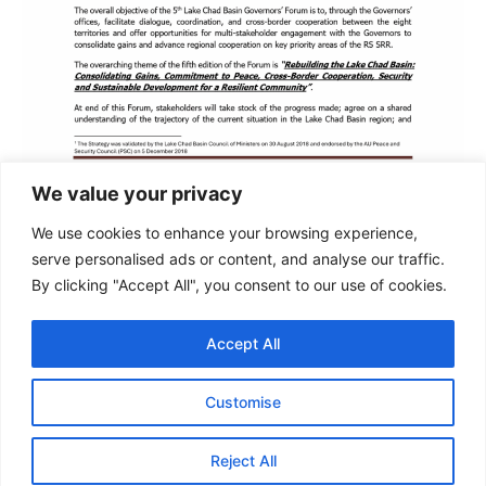
We value your privacy
Lieu :
We use cookies to enhance your browsing experience,
Centre
Courriel
serve personalised ads or content, and analyse our traffic.
abdullahi.bego@gmail.com
d’apprentissage
F
Y
T
j.fajong@cblt.org
By clicking "Accept All", you consent to our use of cookies.
international
a
o
w
ugochukwu.kingsley@undp.org
c
u
i
Muhammadu Indimi
e
t
t
L’imposant édifice du
b
u
t
Accept All
o
b
e
centre de
o
e
r
conférences se situe
k
au cœur de
Customise
l’Université fédérale
de Maiduguri, dans la
Reject All
capitale de l’État de